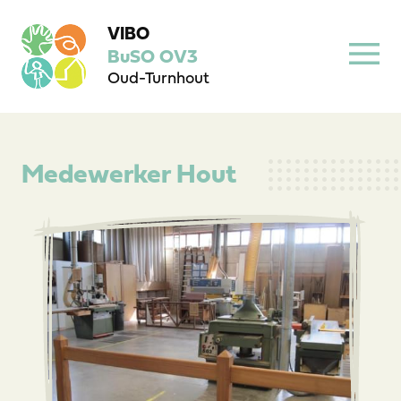
VIBO
BuSO OV3
Oud-Turnhout
Medewerker Hout